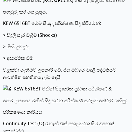
ආරක්‍ෂිත ස්විච (RCDs/RCCBs) නිසි ලෙස ක්‍රියා කරන බව
තහවුරු කර ගත යුතුය.
KEW 6516BT මෙම සියලු පරීක්ෂණ සිදු කිරීමෙන්:
> විදුලි සැර වැදීම් (Shocks)
> ගිනි උවදුරු
> අසාර්ථක වීම්
වළක්වා ගැනීමට උපකාරී වේ. එය ඔබගේ විදුලි පද්ධතියට
ආරක්ෂිත සහතිකය ලබා දෙයි.
KEW 6516BT මඟින් සිදු කරන ප්‍රධාන පරීක්ෂණ 8:
මෙම උපාංගය මඟින් සිදු කරන පරීක්ෂණ සරලව තේරුම් ගනිමු:
පරීක්ෂණය කාර්යය
Continuity Test (Ω) රැහැන් එක් කෙළවරක සිට අනෙක්
කෙළවරට