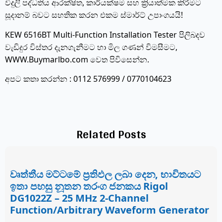
විදුලි පද්ධතිය ආරක්ෂිත, කාර්යක්ෂම සහ ක්‍රියාත්මක කිරීමට
සූදානම් බවට සහතික කරන එකම ස්මාර්ට් උපාංගයයි!
KEW 6516BT Multi-Function Installation Tester පිලිබදව
වැඩිදුර විස්තර දැනගැනීමට හා මිල ගණන් විමසීමට,
WWW.Buymarlbo.com
වෙත පිවිසෙන්න.
අපට කතා කරන්න : 0112 576999 / 0770104623
Related Posts
වෘත්තීය මට්ටමේ ප්‍රතිඵල ලබා දෙන, භාවිතයට
ඉතා පහසු නූතන තරංග ජනකය Rigol
DG1022Z – 25 MHz 2-Channel
Function/Arbitrary Waveform Generator