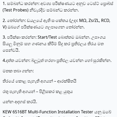
1. සම්බන්ධ කරන්න: අවශ්‍ය පරීක්ෂණයට අනුව ටෙස්ට් ප්‍රොබ්ස්
(Test Probes) නිවැරදිව සම්බන්ධ කරන්න.
2. තෝරන්න: ඩයලයේ ඇති සංකේතය (උදා: MΩ, Zs/ZL, RCD,
V) ඔබගේ පරීක්ෂණයට ගලපාගෙන තෝරන්න.
3. පරීක්ෂා කරන්න: Start/Test බොත්තම ඔබන්න. උපාංගය
සියලු මිනුම් සහ ගණනය කිරීම් සිදු කර ප්‍රතිඵලය තිරය මත
පෙන්වයි.
4.දත්ත යවන්න: බ්ලූටූත් හරහා ප්‍රතිඵල යවන්න හෝ සුරකින්න.
මතක තබා ගන්න:
තිරයේ කොළ පැහැති අගයන් – ආරක්ෂිතයි
රතු පැහැති අගයන් – පිළිසකර කළ යුතුය
යන්න අදහස් කරයි.
KEW 6516BT Multi-Function Installation Tester යනු ඔබේ