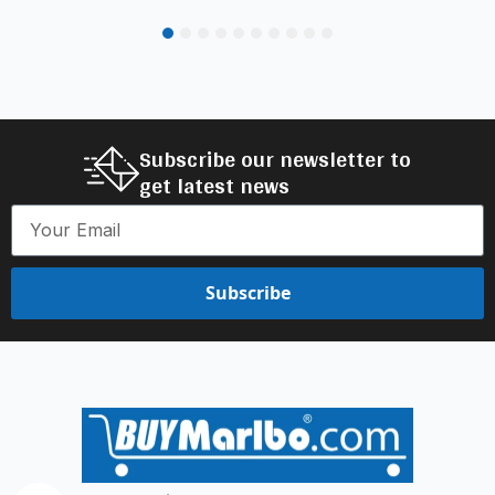
1
2
3
4
5
6
7
8
9
10
Subscribe our newsletter to
get latest news
Subscribe