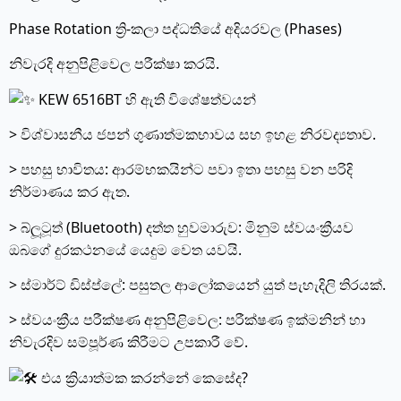
Phase Rotation ත්‍රි-කලා පද්ධතියේ අදියරවල (Phases)
නිවැරදි අනුපිළිවෙල පරීක්ෂා කරයි.
KEW 6516BT හි ඇති විශේෂත්වයන්
> විශ්වාසනීය ජපන් ගුණාත්මකභාවය සහ ඉහළ නිරවද්‍යතාව.
> පහසු භාවිතය: ආරම්භකයින්ට පවා ඉතා පහසු වන පරිදි
නිර්මාණය කර ඇත.
> බ්ලූටූත් (Bluetooth) දත්ත හුවමාරුව: මිනුම් ස්වයංක්‍රීයව
ඔබගේ දුරකථනයේ යෙදුම වෙත යවයි.
> ස්මාර්ට් ඩිස්ප්ලේ: පසුතල ආලෝකයෙන් යුත් පැහැදිලි තිරයක්.
> ස්වයංක්‍රීය පරීක්ෂණ අනුපිළිවෙල: පරීක්ෂණ ඉක්මනින් හා
නිවැරදිව සම්පූර්ණ කිරීමට උපකාරී වේ.
එය ක්‍රියාත්මක කරන්නේ කෙසේද?