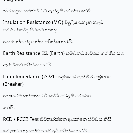
නිසි ලෙස සම්බන්ධ වී ඇත්දැයි පරීක්ෂා කරයි.
Insulation Resistance (MΩ) විදුලිය රැහැන් තුළම
පවතින්නේද, පිටතට කාන්දු
නොවන්නේද යන්න පරීක්ෂා කරයි.
Earth Resistance බිම් (Earth) සම්බන්ධතාවයේ ශක්තිය සහ
ආරක්ෂාව පරීක්ෂා කරයි.
Loop Impedance (Zs/ZL) දෝෂයක් ඇති විට බ්‍රේකරය
(Breaker)
කොතරම් ඉක්මනින් විසන්ධි වේදැයි පරීක්ෂා
කරයි.
RCD / RCCB Test ජීවිතාරක්ෂක ආරක්ෂක ස්විචය නිසි
වේලාවට ක්‍රියාත්මක වේදැයි පරීක්ෂා කරයි.