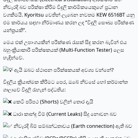
නිවැරදි බව පරීක්ෂා කිරීම විදුලි කාර්මිකයෙකුගේ ප්‍රධාන
වගකීමයි. Kyoritsu වෙතින් ලැබෙන නවතම KEW 6516BT යනු
එම කාර්යය සඳහා නිර්මාණය කරන ලද “විදුලි සෞඛ්‍ය පරීක්ෂණ
යන්ත්‍රයකි”.
මෙය එක් උපාංගයකින් පරීක්ෂණ රැසක් සිදු කරන බැවින් එය
බහු-ක්‍රියාකාරී පරීක්ෂකයක් (Multi-Function Tester) ලෙස
හැඳින්වේ.
ඇයි ඔබට ස්ථාපන පරීක්ෂකයක් අවශ්‍ය වන්නේ?
විදුලිය ක්‍රියාත්මක කිරීමට පෙර, ඔබේ නිවසේ හෝ කර්මාන්ත
ශාලාවේ විදුලි රැහැන් පද්ධතිය:
කෙටි පරිපථ (Shorts) වලින් තොර දැයි
ධාරා කාන්දු වීම් (Current Leaks) සිදු නොවන බව
නිවැරදි බිම් සම්බන්ධතාවය (Earth connection) ඇති බව