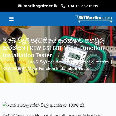
marlbo@sltnet.lk
+94 11 257 6999
ඔබේ විදුලි පද්ධතියේ ආරක්ෂාව තහවුරු
කරන්න! | KEW 6516BT Multi-Function
Installation Tester
Home
Blog
/
/ ඔබේ විදුලි පද්ධතියේ ආරක්ෂාව තහවුරු කරන්න! |
KEW 6516BT Multi-Function Installation Tester
එක් මෙවලමකින් විදුලි ආරක්ෂාව 100% ක්!
විදුලි ස්ථාපනයක (Electrical Installation) ආරක්ෂාව සහ